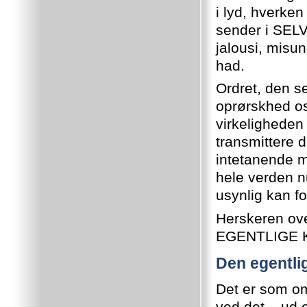
i lyd, hverke
sender i SEL
jalousi, misun
had.
Ordret, den s
oprørskhed o
virkelighede
transmittere 
intetanende 
hele verden n
usynlig kan fo
Herskeren ove
EGENTLIGE K
Den egentli
Det er som om
ved det – ud 