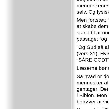
menneskenes f
selv. Og fysi
Men fortsæt:
at skabe dem 
stand til at u
passage: “og 
“Og Gud så al
(vers 31). Hv
“SÅRE GODT”, 
Læserne bør 
Så hvad er de
mennesker afs
gentager: Det
i Biblen. Men 
behøver at vi