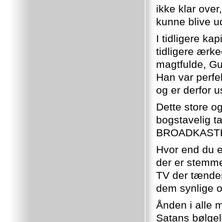
ikke klar over
kunne blive u
I tidligere ka
tidligere ærke
magtfulde, Gud
Han var perfek
og er derfor u
Dette store o
bogstavelig ta
BROADKASTER
Hvor end du er
der er stemme
TV der tændes
dem synlige og
Ånden i alle 
Satans bølgelæ