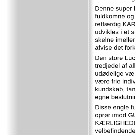
Denne super k
fuldkomne og 
retfærdig KA
udvikles i et
skelne imellem
afvise det fo
Den store Luc
tredjedel af 
udødelige væ
være frie ind
kundskab, ta
egne beslutni
Disse engle f
oprør imod G
KÆRLIGHEDEN
velbefindende