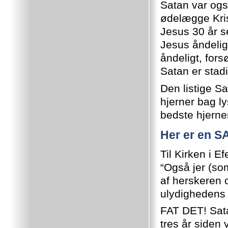
Satan var også
ødelægge Kris
Jesus 30 år s
Jesus åndelig
åndeligt, for
Satan er stad
Den listige S
hjerner bag ly
bedste hjerner
Her er en 
Til Kirken i 
“Også jer (so
af herskeren 
ulydighedens
FAT DET! Sata
tres år siden 