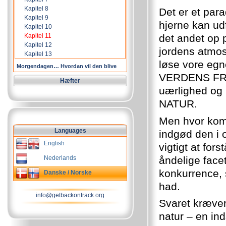
Kapitel 8
Det er et par
Kapitel 9
hjerne kan udf
Kapitel 10
det andet op 
Kapitel 11
Kapitel 12
jordens atmos
Kapitel 13
løse vore egn
Morgendagen… Hvordan vil den blive
VERDENS FRED!
Hæfter
uærlighed og
NATUR.
Men hvor ko
Languages
indgød den i 
English
vigtigt at for
åndelige facet
Nederlands
konkurrence, s
Danske / Norske
had.
info@getbackontrack.org
Svaret kræve
natur – en ind