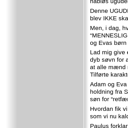
håbløs ugudel
Denne UGUDE
blev IKKE sk
Men, i dag, h
“MENNESLIG 
og Evas børn 
Lad mig give 
dyb søvn for a
at alle mænd 
Tilførte karakt
Adam og Eva v
holdning fra S
søn for “retfæ
Hvordan fik v
som vi nu ka
Paulus forklar