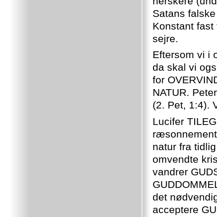
herskere (und
Satans falske
Konstant fast 
sejre.
Eftersom vi i
da skal vi og
for OVERVIN
NATUR. Peter
(2. Pet, 1:4).
Lucifer TILEG
ræsonnement 
natur fra tid
omvendte kri
vandrer GUDS
GUDDOMMELIG
det nødvendig
acceptere G