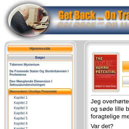
Hjemmeside
Bøger
Tidernes Mysterium
De Forenede Stater Og Storbritannien I
Profetierne
Den Manglende Dimension I
Seksualundervisningen
Menneskets Utrolige Potentiale
Kapitel 1
Jeg overhørt
Kapitel 2
og søde lille
Kapitel 3
Kapitel 4
foragtelige m
Kapitel 5
Kapitel 6
Var det?
Kapitel 7