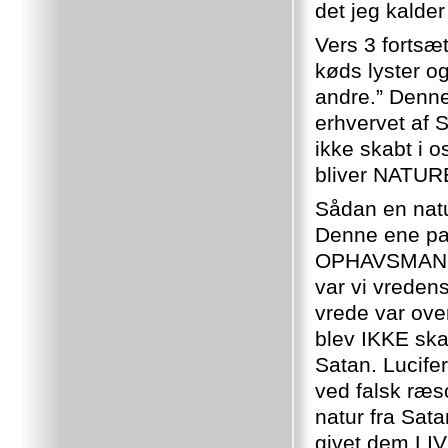
det jeg kalde
Vers 3 fortsæt
køds lyster o
andre.” Denne,
erhvervet af 
ikke skabt i o
bliver NATURE
Sådan en natu
Denne ene pa
OPHAVSMANDEN 
var vi vreden
vrede var o
blev IKKE sk
Satan. Lucife
ved falsk ræs
natur fra Sat
givet dem LIV