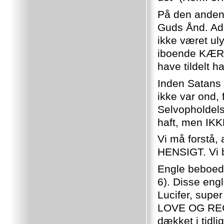
På den anden 
Guds Ånd. Ad
ikke været uly
iboende KÆRL
have tildelt
Inden Satans 
ikke var ond, 
Selvopholdels
haft, men IK
Vi må forstå
HENSIGT. Vi b
Engle beboede
6). Disse eng
Lucifer, sup
LOVE OG REGER
dækket i tidlig