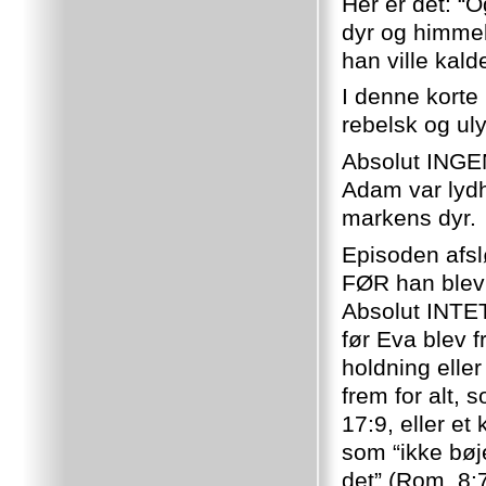
Her er det: “
dyr og himmel
han ville kal
I denne korte 
rebelsk og ulyd
Absolut INGEN
Adam var lydhø
markens dyr.
Episoden afsl
FØR han blev f
Absolut INTET
før Eva blev f
holdning eller
frem for alt,
17:9, eller et
som “ikke bøj
det” (Rom. 8:7