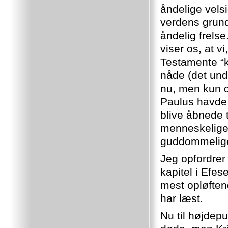
åndelige velsi
verdens grundv
åndelig frels
viser os, at v
Testamente “ki
nåde (det und
nu, men kun d
Paulus havde 
blive åbnede t
menneskelige 
guddommelige
Jeg opfordrer
kapitel i Efes
mest opløften
har læst.
Nu til højdepun