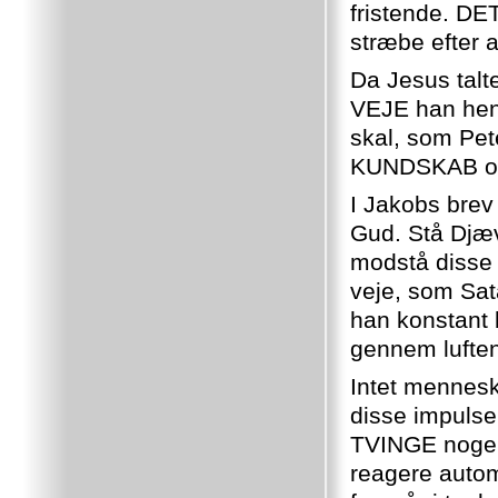
fristende. DE
stræbe efter a
Da Jesus tal
VEJE han hent
skal, som Pete
KUNDSKAB om 
I Jakobs brev 
Gud. Stå Djæve
modstå disse 
veje, som Sat
han konstant
gennem lufte
Intet mennesk
disse impulse
TVINGE nogens
reagere autom