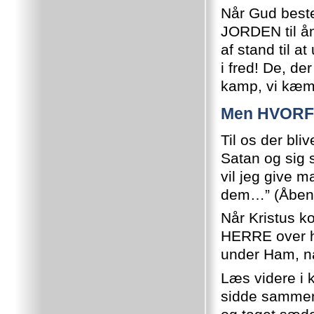
Når Gud bes
JORDEN til ån
af stand til a
i fred! De, der
kamp, vi kæm
Men HVORF
Til os der bli
Satan og sig s
vil jeg give 
dem…” (Åbenb
Når Kristus
HERRE over he
under Ham, n
Læs videre i k
sidde sammen 