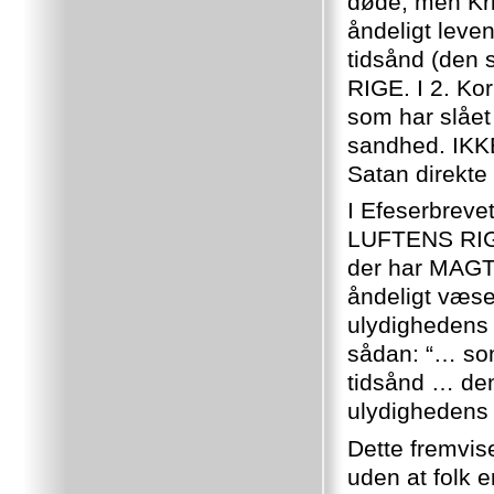
døde, men Kris
åndeligt leve
tidsånd (den
RIGE. I 2. Ko
som har slået
sandhed. IKKE
Satan direkte
I Efeserbrev
LUFTENS RIGE
der har MAGT
åndeligt væse
ulydighedens 
sådan: “… som
tidsånd … den
ulydighedens 
Dette fremvis
uden at folk 