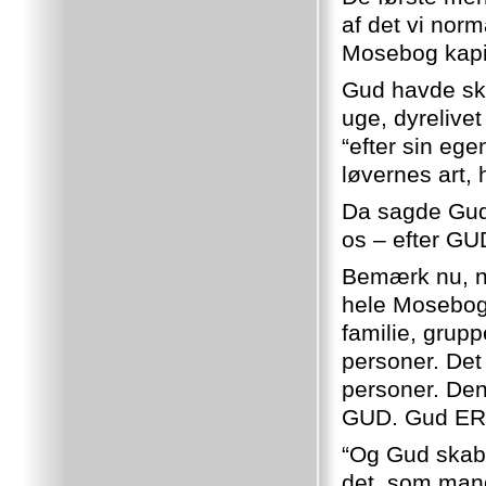
af det vi norm
Mosebog kapit
Gud havde ska
uge, dyrelive
“efter sin ege
løvernes art, 
Da sagde Gud,
os – efter GU
Bemærk nu, na
hele Mosebog k
familie, grupp
personer. Det
personer. Den
GUD. Gud ER 
“Og Gud skabt
det, som man