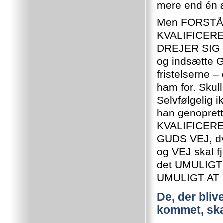
mere end én 
Men FORSTÅ 
KVALIFICERE 
DREJER SIG
og indsætte 
fristelserne 
ham for. Skul
Selvfølgelig 
han genopre
KVALIFICERED
GUDS VEJ, d
og VEJ skal fj
det UMULIGT n
UMULIGT AT S
De, der bliv
kommet, ska