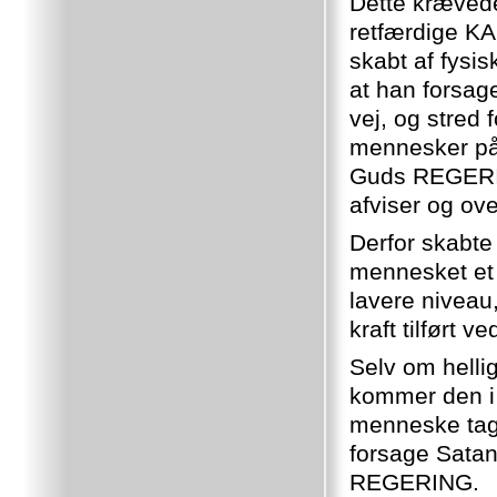
Dette kræved
retfærdige K
skabt af fysi
at han forsag
vej, og stred
mennesker på 
Guds REGERIN
afviser og ov
Derfor skabt
mennesket et 
lavere niveau,
kraft tilført 
Selv om helli
kommer den i 
menneske tage
forsage Sata
REGERING.