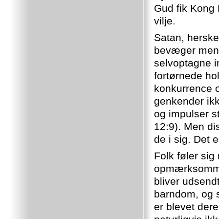
Gud fik Kong K
vilje.
Satan, hersk
bevæger menne
selvoptagne i
fortørnede hol
konkurrence og
genkender ikke
og impulser s
12:9). Men di
de i sig. D
Folk føler sig
opmærksomme 
bliver udsendt
barndom, og so
er blevet dere