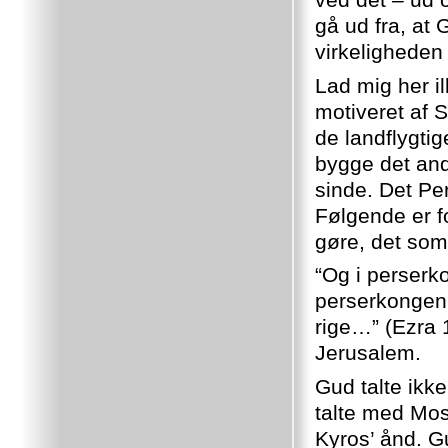
gå ud fra, at
virkeligheden
Lad mig her il
motiveret af 
de landflygtig
bygge det and
sinde. Det Pe
Følgende er f
gøre, det so
“Og i perserk
perserkongen 
rige…” (Ezra 1
Jerusalem.
Gud talte ikke
talte med Mos
Kyros’ ånd. G