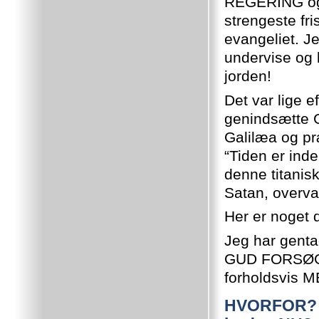
REGERING og 
strengeste fri
evangeliet. J
undervise og
jorden!
Det var lige e
genindsætte 
Galilæa og p
“Tiden er inde
denne titanis
Satan, overv
Her er noget 
Jeg har gent
GUD FORSØG
forholdsvis 
HVORFOR? H