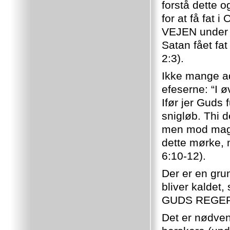
forstå dette 
for at få fat 
VEJEN under 
Satan fået fat
2:3).
Ikke mange ad
efeserne: “I ø
Ifør jer Guds
snigløb. Thi 
men mod magt
dette mørke,
6:10-12).
Der er en grun
bliver kalde
GUDS REGER
Det er nødvend