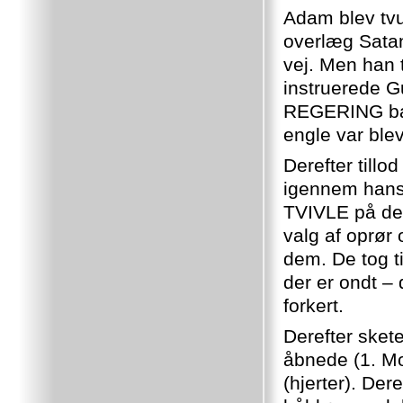
Adam blev tvu
overlæg Satan
vej. Men han 
instruerede 
REGERING bas
engle var bl
Derefter till
igennem hans 
TVIVLE på det
valg af oprør
dem. De tog t
der er ondt – 
forkert.
Derefter sket
åbnede (1. Mo
(hjerter). Der