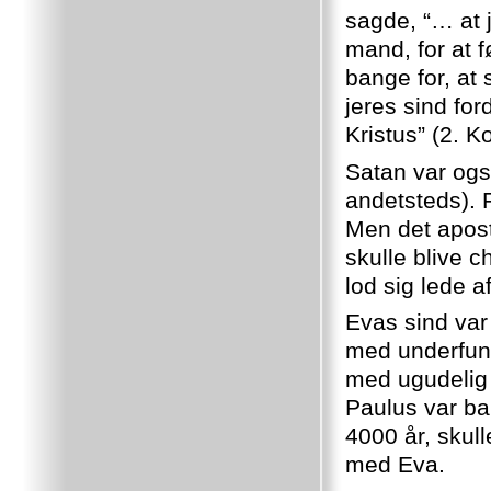
sagde, “… at j
mand, for at f
bange for, at
jeres sind fo
Kristus” (2. Ko
Satan var også
andetsteds). 
Men det apost
skulle blive
lod sig lede a
Evas sind var
med underfund
med ugudelig o
Paulus var ban
4000 år, skull
med Eva.