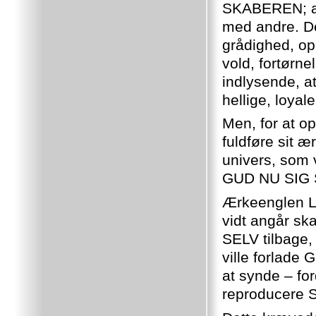
SKABEREN; at
med andre. D
grådighed, op
vold, fortørn
indlysende, a
hellige, loyal
Men, for at o
fuldføre sit 
univers, som
GUD NU SIG
Ærkeenglen Lu
vidt angår sk
SELV tilbage,
ville forlade
at synde – fo
reproducere 