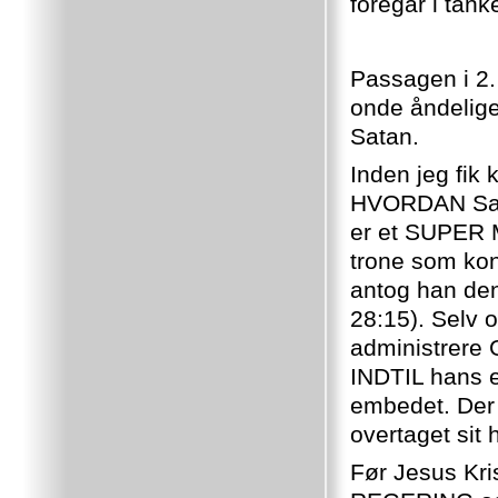
foregår i tan
Passagen i 2. 
onde åndelige
Satan.
Inden jeg fik 
HVORDAN Sata
er et SUPER 
trone som ko
antog han den
28:15). Selv o
administrere
INDTIL hans ef
embedet. Der 
overtaget sit 
Før Jesus Kri