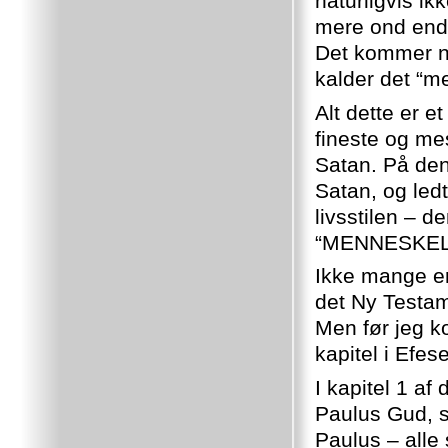
naturligvis ik
mere ond end 
Det kommer na
kalder det “m
Alt dette er 
fineste og me
Satan. På de
Satan, og ledt
livsstilen – 
“MENNESKEL
Ikke mange er
det Ny Testa
Men før jeg ko
kapitel i Efes
I kapitel 1 af
Paulus Gud, s
Paulus – all