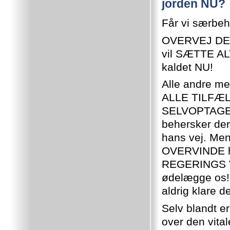
jorden NU?
Får vi særbeh
OVERVEJ DETT
vil SÆTTE ALT
kaldet NU!
Alle andre m
ALLE TILFÆLDE
SELVOPTAGEDE
behersker der
hans vej. Men
OVERVINDE ha
REGERINGS VE
ødelægge os! 
aldrig klare de
Selv blandt e
over den vi