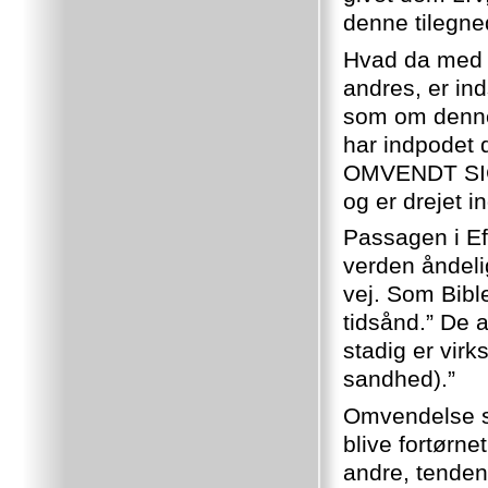
denne tilegne
Hvad da med 
andres, er in
som om denne 
har indpodet 
OMVENDT SIG.
og er drejet
Passagen i Ef
verden åndeli
vej. Som Bibl
tidsånd.” De a
stadig er virk
sandhed).”
Omvendelse sl
blive fortørne
andre, tendens