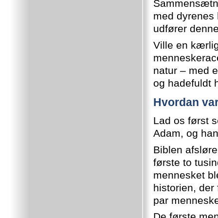
Sammensætnin
med dyrenes h
udfører denn
Ville en kærl
menneskeracen
natur – med et
og hadefuldt 
Hvordan var
Lad os først 
Adam, og hans
Biblen afslør
første to tusi
mennesket blev
historien, der
par mennesker
De første men