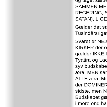
og taget sæde
SAMMEN MED 
REGERING, SK
SATAN), LI
Gælder det sa
Tusindårsrige
Svaret er NEJ!
KIRKER der o
gælder IKKE f
Tyatira og La
syv budskabe
æra. MEN sam
ALLE æra. Med
der DOMINERED
sidste, men N
Budskabet gæl
i mere end ha